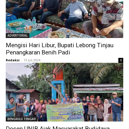
ADVERTORIAL
Mengisi Hari Libur, Bupati Lebong Tinjau
Penangkaran Benih Padi
Redaksi
-
13 Juli 2024
0
BENGKULU TENGAH
Dosen UNIB Ajak Masyarakat Budidaya