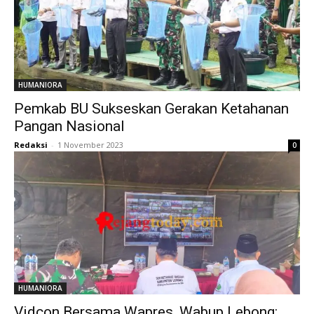
HUMANIORA
Pemkab BU Sukseskan Gerakan Ketahanan
Pangan Nasional
Redaksi
-
1 November 2023
0
HUMANIORA
Vidcon Bersama Wapres, Wabup Lebong: