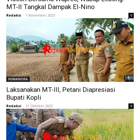
MT-II Tangkal Dampak El-Nino
Redaksi
-
1 November 2023
0
HUMANIORA
Laksanakan MT-III, Petani Diapresiasi
Bupati Kopli
Redaksi
-
31 Oktober 2023
0