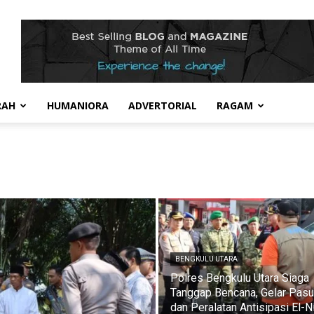
RAH
HUMANIORA
ADVERTORIAL
RAGAM
BENGKULU UTARA
Polres Bengkulu Utara Siaga
Tanggap Bencana, Gelar Pas
dan Peralatan Antisipasi El-N