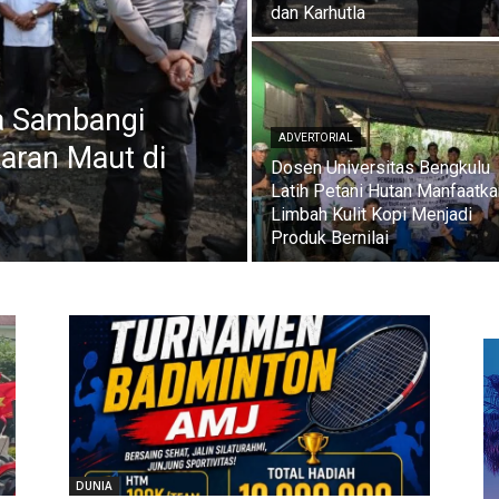
dan Karhutla
a Sambangi
ADVERTORIAL
aran Maut di
Dosen Universitas Bengkulu
Latih Petani Hutan Manfaatka
Limbah Kulit Kopi Menjadi
Produk Bernilai
DUNIA