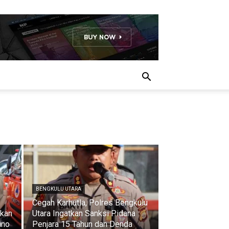
BENGKULU UTARA
Cegah Karhutla, Polres Bengkulu
ukan
Utara Ingatkan Sanksi Pidana
ino
Penjara 15 Tahun dan Denda