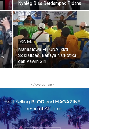
Nyaleg Bisa Berdampak Pidana
ASAHAN
Mahasiswa FH UNA Ikuti
UD,
Sosialisasi Bahaya Narkotika
dan Kawin Siri
- Advertisment -