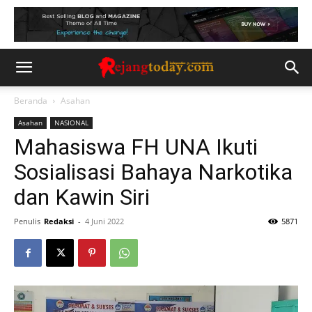
Beranda
Asahan
Asahan
NASIONAL
Mahasiswa FH UNA Ikuti
Sosialisasi Bahaya Narkotika
dan Kawin Siri
Penulis
Redaksi
-
4 Juni 2022
5871