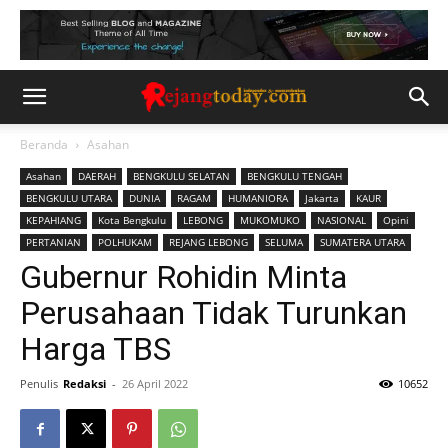
Beranda
Asahan
Asahan
DAERAH
BENGKULU SELATAN
BENGKULU TENGAH
BENGKULU UTARA
DUNIA
RAGAM
HUMANIORA
Jakarta
KAUR
KEPAHIANG
Kota Bengkulu
LEBONG
MUKOMUKO
NASIONAL
Opini
PERTANIAN
POLHUKAM
REJANG LEBONG
SELUMA
SUMATERA UTARA
Gubernur Rohidin Minta
Perusahaan Tidak Turunkan
Harga TBS
Penulis
Redaksi
-
26 April 2022
10652