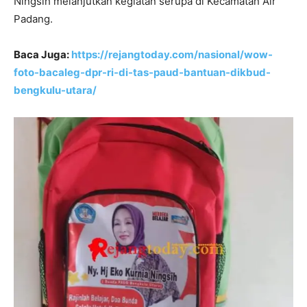
Ningsih melanjutkan kegiatan serupa di Kecamatan Air
Padang.
Baca Juga:
https://rejangtoday.com/nasional/wow-
foto-bacaleg-dpr-ri-di-tas-paud-bantuan-dikbud-
bengkulu-utara/