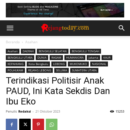
Beranda
Asahan
Asahan
DAERAH
BENGKULU SELATAN
BENGKULU TENGAH
BENGKULU UTARA
DUNIA
RAGAM
HUMANIORA
Jakarta
KAUR
KEPAHIANG
Kota Bengkulu
LEBONG
MUKOMUKO
NASIONAL
POLHUKAM
REJANG LEBONG
SELUMA
SUMATERA UTARA
Terindikasi Politisir Anak
PAUD, Ini Kata Sekdis Dan
Ibu Eko
Penulis
Redaksi
-
21 Oktober 2023
15253