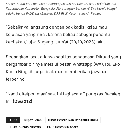
Senam Sehat sebelum acara Pembagian Tas Bantuan Dinas Pendidikan dan
Kebudayaan Kabupaten Bengkulu Utara bergambarkan Hj Eko Kurnia Ningsih
selaku bunda PAUD dan Bacaleg DPR RI di Kecamatan Air Padang
“Sebaiknya langsung dengan pak kadis, kalau mau
kejelasan yang rinci. karena beliau sebagai penentu
kebijakan,” ujar Sugeng. Jum’at (20/10/2023) lalu.
Sedangkan, saat ditanya soal tas pengadaan Dikbud yang
bergambar dirinya melalui pesan whatsapp (WA), Ibu Eko
Kunia Ningsih juga tidak mau memberikan jawaban
terperinci.
“Nanti ditelpon maaf saat ini lagi acara,” pungkas Bacaleg
Ini.
(Dwa212)
TOPIK
Bupati Mian
Dinas Pendidikan Bengkulu Utara
Hj Eko Kurnia Ningsih
PDIP Bengkulu Utara