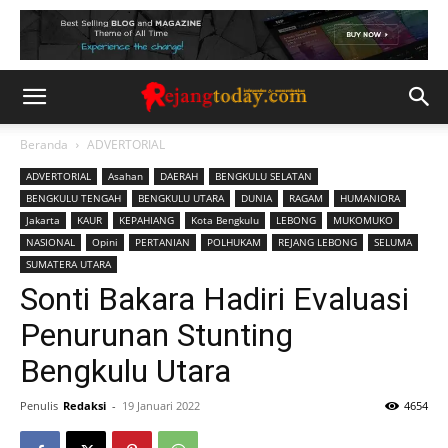
Beranda
ADVERTORIAL
ADVERTORIAL
Asahan
DAERAH
BENGKULU SELATAN
BENGKULU TENGAH
BENGKULU UTARA
DUNIA
RAGAM
HUMANIORA
Jakarta
KAUR
KEPAHIANG
Kota Bengkulu
LEBONG
MUKOMUKO
NASIONAL
Opini
PERTANIAN
POLHUKAM
REJANG LEBONG
SELUMA
SUMATERA UTARA
Sonti Bakara Hadiri Evaluasi
Penurunan Stunting
Bengkulu Utara
Penulis
Redaksi
-
19 Januari 2022
4654