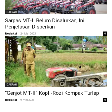
DAERAH
Sarpas MT-II Belum Disalurkan, Ini
Penjelasan Disperkan
Redaksi
-
24 Mei 2023
0
DAERAH
“Genjot MT-II” Kopli-Rozi Kompak Turlap
Redaksi
-
9 Mei 2023
0