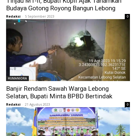
Tinjau MT-II, Bupati Kopli Ajak Tanamkan
Budaya Gotong Royong Bangun Lebong
Redaksi
-
5 September 2023
0
HUMANIORA
Banjir Rendam Sawah Warga Lebong
Selatan, Bupati Minta BPBD Bertindak
Redaksi
-
21 Agustus 2023
0