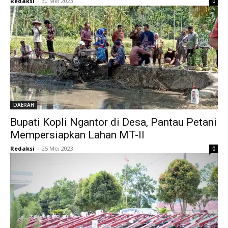
Redaksi
-
30 Mei 2023
0
DAERAH
Bupati Kopli Ngantor di Desa, Pantau Petani
Mempersiapkan Lahan MT-II
Redaksi
-
25 Mei 2023
0