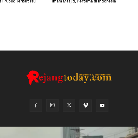
 Publik Terkait Isu
Imam Masjid, Pertama di Indonesia