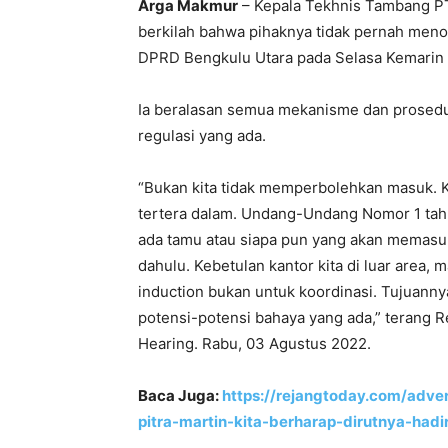
Arga Makmur
– Kepala Tekhnis Tambang PT
berkilah bahwa pihaknya tidak pernah menol
DPRD Bengkulu Utara pada Selasa Kemarin (
Ia beralasan semua mekanisme dan prosedu
regulasi yang ada.
“Bukan kita tidak memperbolehkan masuk. K
tertera dalam. Undang-Undang Nomor 1 tah
ada tamu atau siapa pun yang akan memasuki 
dahulu. Kebetulan kantor kita di luar area, 
induction bukan untuk koordinasi. Tujuann
potensi-potensi bahaya yang ada,” terang R
Hearing. Rabu, 03 Agustus 2022.
Baca Juga:
https://rejangtoday.com/adver
pitra-martin-kita-berharap-dirutnya-hadi