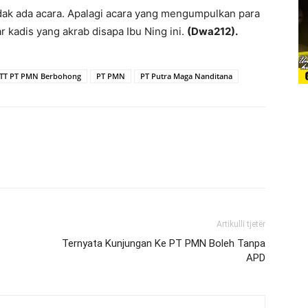
idak ada acara. Apalagi acara yang mengumpulkan para
r kadis yang akrab disapa Ibu Ning ini.
(Dwa212).
TT PT PMN Berbohong
PT PMN
PT Putra Maga Nanditana
Artikulli tjetër
Ternyata Kunjungan Ke PT PMN Boleh Tanpa
APD