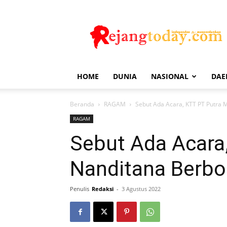
Rejang
Today
HOME
DUNIA
NASIONAL
DAE
Beranda
RAGAM
Sebut Ada Acara, KTT PT Putra
RAGAM
Sebut Ada Acara
Nanditana Berb
Penulis
Redaksi
-
3 Agustus 2022