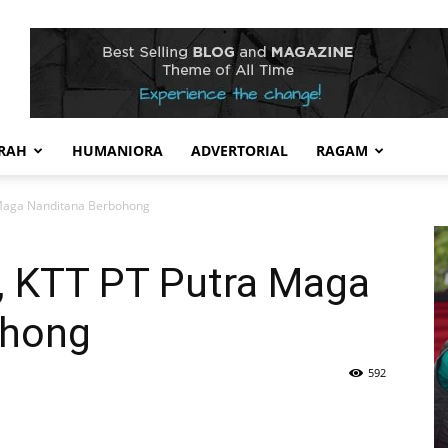
RAH
HUMANIORA
ADVERTORIAL
RAGAM
 Maga Nanditana Berbohong
, KTT PT Putra Maga
ohong
592