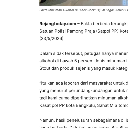
Fakta Minuman Alkohol di Black Rock: Dijual Ilegal, Kelabui
Rejangtoday.com
– Fakta berbeda terungka
Satuan Polisi Pamong Praja (Satpol PP) Ko
(23/5/2026).
Dalam sidak tersebut, petugas hanya men
alkohol di bawah 5 persen. Jenis minuman i
Stout dan produk sejenis yang masuk kateg
“Itu kan ada laporan dari masyarakat untuk 
yang menurut perundang-undangan untuk m
tadi kami cuma diperlihatkan minuman alkoh
Kasat pol PP kota Bengkulu, Sahat M Sitom
Namun, hasil penelusuran sebagaimana di la
yang berbeda. Di lokasi yang sama, Bar Bl