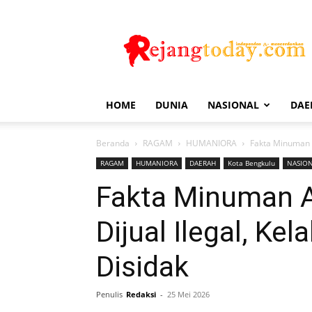
Rejang
Today
HOME
DUNIA
NASIONAL
DAE
Beranda
RAGAM
HUMANIORA
Fakta Minuman Al
RAGAM
HUMANIORA
DAERAH
Kota Bengkulu
NASIO
Fakta Minuman Al
Dijual Ilegal, Ke
Disidak
Penulis
Redaksi
-
25 Mei 2026