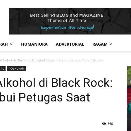
RAH
HUMANIORA
ADVERTORIAL
RAGAM
kohol di Black Rock: Dijual Ilegal, Kelabui Petugas Saat Disidak
NAL
POLHUKAM
kohol di Black Rock:
labui Petugas Saat
560