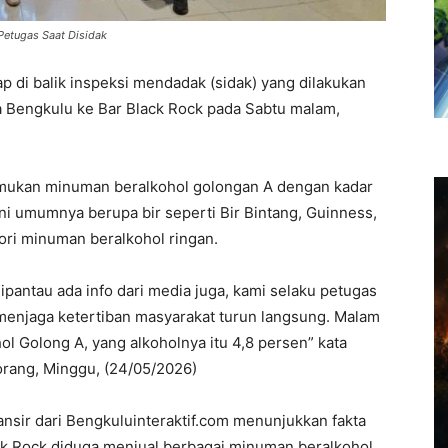
 Petugas Saat Disidak
p di balik inspeksi mendadak (sidak) yang dilakukan
ta Bengkulu ke Bar Black Rock pada Sabtu malam,
emukan minuman beralkohol golongan A dengan kadar
ni umumnya berupa bir seperti Bir Bintang, Guinness,
ori minuman beralkohol ringan.
dipantau ada info dari media juga, kami selaku petugas
enjaga ketertiban masyarakat turun langsung. Malam
ol Golong A, yang alkoholnya itu 4,8 persen” kata
orang, Minggu, (24/05/2026)
nsir dari Bengkuluinteraktif.com menunjukkan fakta
ack Rock diduga menjual berbagai minuman beralkohol