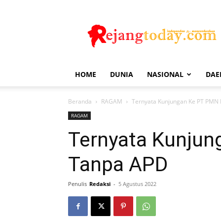
Rejang
Today
HOME
DUNIA
NASIONAL
DAE
Beranda
RAGAM
Ternyata Kunjungan Ke PT PMN
RAGAM
Ternyata Kunjun
Tanpa APD
Penulis
Redaksi
-
5 Agustus 2022