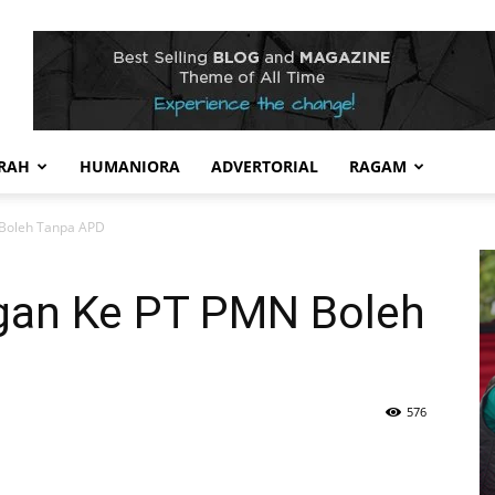
RAH
HUMANIORA
ADVERTORIAL
RAGAM
 Boleh Tanpa APD
gan Ke PT PMN Boleh
576