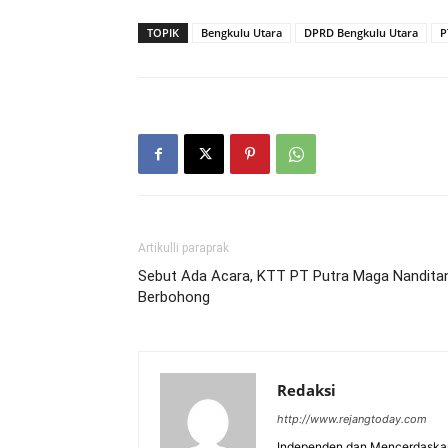
TOPIK
Bengkulu Utara
DPRD Bengkulu Utara
P
Artikulli paraprak
Sebut Ada Acara, KTT PT Putra Maga Nandita
Berbohong
Redaksi
http://www.rejangtoday.com
Independen dan Mencerdaskan