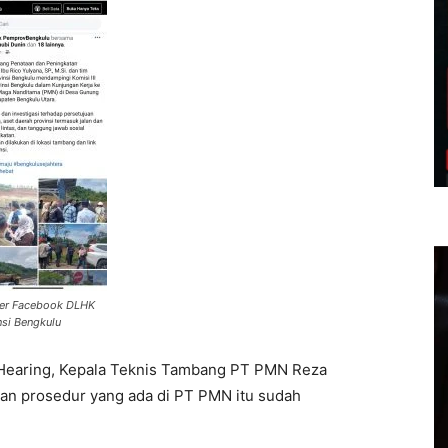
er Facebook DLHK
nsi Bengkulu
an Hearing, Kepala Teknis Tambang PT PMN Reza
an prosedur yang ada di PT PMN itu sudah