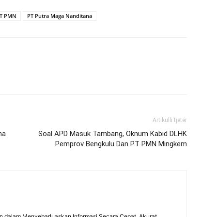
T PMN
PT Putra Maga Nanditana
Artikulli tjetër
na
Soal APD Masuk Tambang, Oknum Kabid DLHK
Pemprov Bengkulu Dan PT PMN Mingkem
 dalam Menyebarluaskan Informasi Secara Cepat, Akurat,