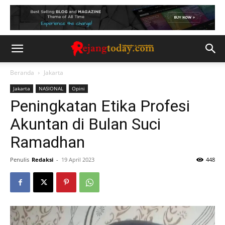
Beranda
Jakarta
Jakarta
NASIONAL
Opini
Peningkatan Etika Profesi
Akuntan di Bulan Suci
Ramadhan
Penulis
Redaksi
-
19 April 2023
448