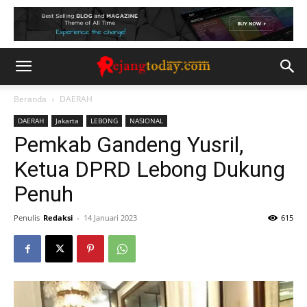
Beranda
DAERAH
DAERAH
Jakarta
LEBONG
NASIONAL
Pemkab Gandeng Yusril,
Ketua DPRD Lebong Dukung
Penuh
Penulis
Redaksi
-
14 Januari 2023
615