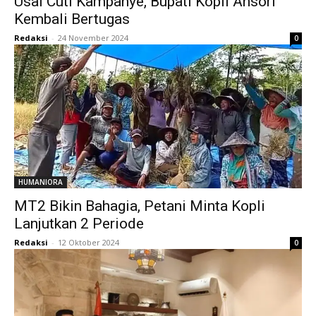
Usai Cuti Kampanye, Bupati Kopli Ansori
Kembali Bertugas
Redaksi
-
24 November 2024
0
HUMANIORA
MT2 Bikin Bahagia, Petani Minta Kopli
Lanjutkan 2 Periode
Redaksi
-
12 Oktober 2024
0