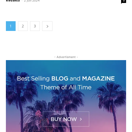
Redaksi
-
2 Juli 2024
0
1
2
3
- Advertisment -