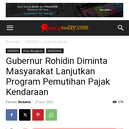
Beranda
DAERAH
Kota Bengkulu
DAERAH
Kota Bengkulu
NASIONAL
Gubernur Rohidin Diminta
Masyarakat Lanjutkan
Program Pemutihan Pajak
Kendaraan
Penulis
Redaksi
-
27 Juni 2023
578