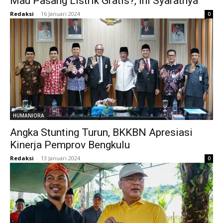
Mau Pasang Listrik Gratis?, Ini Syaratnya
Redaksi
-
16 Januari 2024
0
HUMANIORA
Angka Stunting Turun, BKKBN Apresiasi
Kinerja Pemprov Bengkulu
Redaksi
-
13 Januari 2024
0