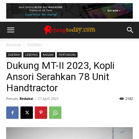
Beranda
DAERAH
DAERAH
LEBONG
RAGAM
PERTANIAN
Dukung MT-II 2023, Kopli
Ansori Serahkan 78 Unit
Handtractor
Penulis
Redaksi
-
27 April 2023
2182