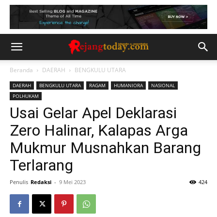
Beranda
DAERAH
BENGKULU UTARA
DAERAH
BENGKULU UTARA
RAGAM
HUMANIORA
NASIONAL
POLHUKAM
Usai Gelar Apel Deklarasi
Zero Halinar, Kalapas Arga
Mukmur Musnahkan Barang
Terlarang
Penulis
Redaksi
-
9 Mei 2023
424