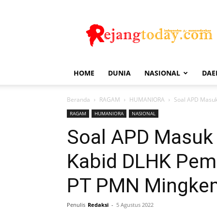
Rejang
Today
HOME
DUNIA
NASIONAL
DAE
Beranda
RAGAM
HUMANIORA
Soal APD Masuk
RAGAM
HUMANIORA
NASIONAL
Soal APD Masuk
Kabid DLHK Pem
PT PMN Mingke
Penulis
Redaksi
-
5 Agustus 2022