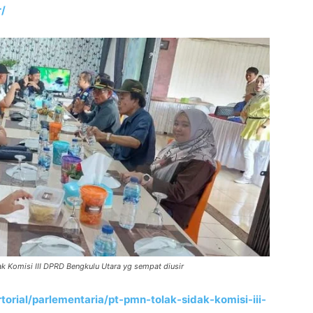
r/
k Komisi III DPRD Bengkulu Utara yg sempat diusir
torial/parlementaria/pt-pmn-tolak-sidak-komisi-iii-