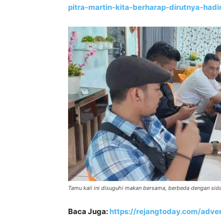
pitra-martin-kita-berharap-dirutnya-hadi
Tamu kali ini disuguhi makan bersama, berbeda dengan sida
Baca Juga:
https://rejangtoday.com/adver