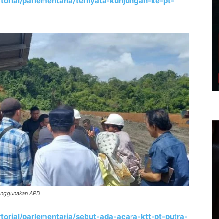
torial/parlementaria/ternyata-kunjungan-ke-pt-
 menggunakan APD
torial/parlementaria/sebut-ada-acara-ktt-pt-putra-