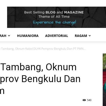
RAH
HUMANIORA
ADVERTORIAL
RAGAM
 Tambang, Oknum Kabid DLHK Pemprov Bengkulu Dan PT PMN...
 Tambang, Oknum
prov Bengkulu Dan
m
540