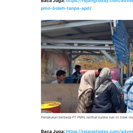
Baca Juga:
https://rejangtoday.com/adver
pmn-boleh-tanpa-apd/
Perlakukan berbeda PT PMN, terlihat kunker kali ini tidak
Baca Juga:
https://rejangtoday.com/adver