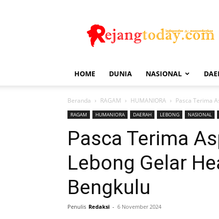
Rejang
Today
HOME
DUNIA
NASIONAL
DAE
Beranda
RAGAM
HUMANIORA
Pasca Terima A
RAGAM
HUMANIORA
DAERAH
LEBONG
NASIONAL
Pasca Terima As
Lebong Gelar He
Bengkulu
Penulis
Redaksi
-
6 November 2024