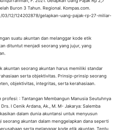
aufiqurrahman, F. 2021. Gelapkan Uang Pajak Rp 2,7
etelah Buron 3 Tahun. Regional. Kompas.com.
1/03/12/124202878/gelapkan-uang-pajak-rp-27-miliar-
ngan suatu akuntan dan melanggar kode etik
an dituntut menjadi seorang yang jujur, yang
an.
 akuntan seorang akuntan harus memiliki standar
rahasiaan serta objektivitas. Prinsip-prinsip seorang
n, objektivitas, integritas, serta kerahasiaan.
an profesi: : Tantangan Membangun Manusia Seutuhnya
n Drs. I Cenik Ardana, Ak., M. M- Jakarya: Salemba
likasikan dalam dunia akuntansi untuk menyusun
gi seorang akuntan dalam menggelapkan dana seperti
perusahaan serta melanggar kode etik akuntan. Tentu