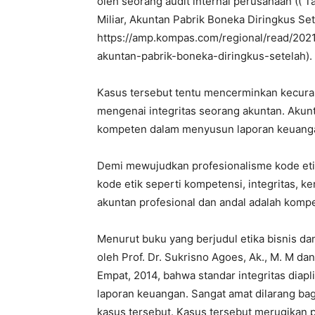
oleh seorang audit internal perusahaan (( T
Miliar, Akuntan Pabrik Boneka Diringkus S
https://amp.kompas.com/regional/read/202
akuntan-pabrik-boneka-diringkus-setelah).
Kasus tersebut tentu mencerminkan kecura
mengenai integritas seorang akuntan. Akunt
kompeten dalam menyusun laporan keuang
Demi mewujudkan profesionalisme kode etik
kode etik seperti kompetensi, integritas, ke
akuntan profesional dan andal adalah kompete
Menurut buku yang berjudul etika bisnis d
oleh Prof. Dr. Sukrisno Agoes, Ak., M. M da
Empat, 2014, bahwa standar integritas diap
laporan keuangan. Sangat amat dilarang ba
kasus tersebut. Kasus tersebut merugikan 