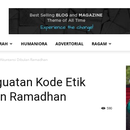
RAH
HUMANIORA
ADVERTORIAL
RAGAM
Akuntansi Dibulan Ramadhan
atan Kode Etik
lan Ramadhan
590