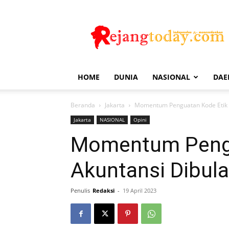
Rejang
Today
HOME
DUNIA
NASIONAL
DAE
Beranda
Jakarta
Momentum Penguatan Kode Etik 
Jakarta
NASIONAL
Opini
Momentum Pengu
Akuntansi Dibu
Penulis
Redaksi
-
19 April 2023