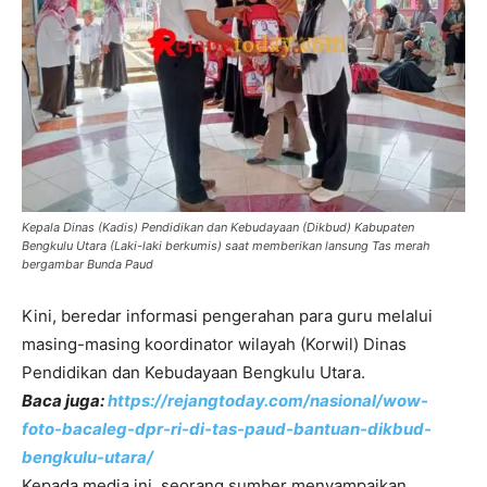
Kepala Dinas (Kadis) Pendidikan dan Kebudayaan (Dikbud) Kabupaten
Bengkulu Utara (Laki-laki berkumis) saat memberikan lansung Tas merah
bergambar Bunda Paud
Kini, beredar informasi pengerahan para guru melalui
masing-masing koordinator wilayah (Korwil) Dinas
Pendidikan dan Kebudayaan Bengkulu Utara.
Baca juga:
https://rejangtoday.com/nasional/wow-
foto-bacaleg-dpr-ri-di-tas-paud-bantuan-dikbud-
bengkulu-utara/
Kepada media ini, seorang sumber menyampaikan,