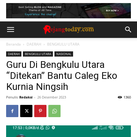
Beranda
DAERAH
BENGKULU UTARA
DAERAH
BENGKULU UTARA
NASIONAL
Guru Di Bengkulu Utara
“Ditekan” Bantu Caleg Eko
Kurnia Ningsih
Penulis
Redaksi
-
26 Desember 2023
1360