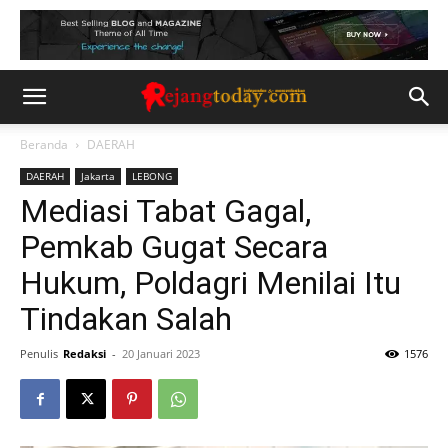
Beranda
DAERAH
DAERAH
Jakarta
LEBONG
Mediasi Tabat Gagal,
Pemkab Gugat Secara
Hukum, Poldagri Menilai Itu
Tindakan Salah
Penulis
Redaksi
-
20 Januari 2023
1576