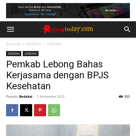
Beranda
DAERAH
LEBONG
DAERAH
LEBONG
Pemkab Lebong Bahas
Kerjasama dengan BPJS
Kesehatan
Penulis
Redaksi
-
3 November 2023
855