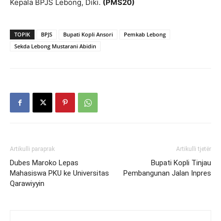
Kepala BPJS Lebong, Diki.
(PMS20)
TOPIK
BPJS
Bupati Kopli Ansori
Pemkab Lebong
Sekda Lebong Mustarani Abidin
Artikulli paraprak
Artikulli tjetër
Dubes Maroko Lepas
Bupati Kopli Tinjau
Mahasiswa PKU ke Universitas
Pembangunan Jalan Inpres
Qarawiyyin