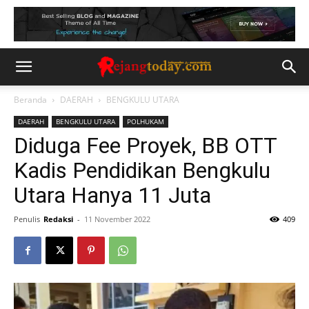
Beranda
DAERAH
BENGKULU UTARA
DAERAH
BENGKULU UTARA
POLHUKAM
Diduga Fee Proyek, BB OTT
Kadis Pendidikan Bengkulu
Utara Hanya 11 Juta
Penulis
Redaksi
-
11 November 2022
409