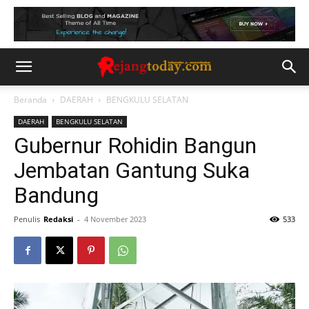
Beranda
DAERAH
BENGKULU SELATAN
DAERAH
BENGKULU SELATAN
Gubernur Rohidin Bangun
Jembatan Gantung Suka
Bandung
Penulis
Redaksi
-
4 November 2023
533