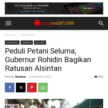
Beranda
NASIONAL
NASIONAL
DAERAH
SELUMA
Peduli Petani Seluma,
Gubernur Rohidin Bagikan
Ratusan Alsintan
Penulis
Redaksi
-
4 November 2023
412