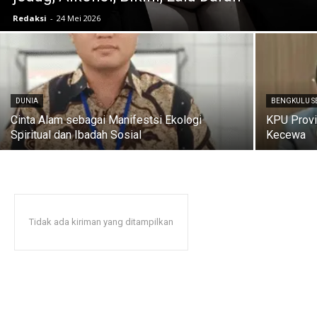
Redaksi
-
24 Mei 2026
DUNIA
BENGKULU S
Cinta Alam sebagai Manifestsi Ekologi
KPU Prov
Spiritual dan Ibadah Sosial
Kecewa
Tidak ada kiriman yang ditampilkan