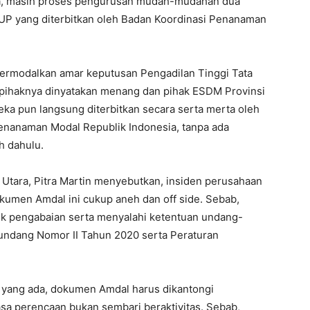
, masih proses pengurusan mudah-mudahan dua
i IUP yang diterbitkan oleh Badan Koordinasi Penanaman
bermodalkan amar keputusan Pengadilan Tinggi Tata
pihaknya dinyatakan menang dan pihak ESDM Provinsi
ka pun langsung diterbitkan secara serta merta oleh
Penanaman Modal Republik Indonesia, tanpa ada
h dahulu.
 Utara, Pitra Martin menyebutkan, insiden perusahaan
kumen Amdal ini cukup aneh dan off side. Sebab,
uk pengabaian serta menyalahi ketentuan undang-
ndang Nomor II Tahun 2020 serta Peraturan
i yang ada, dokumen Amdal harus dikantongi
asa perencaan bukan sembari beraktivitas. Sebab,