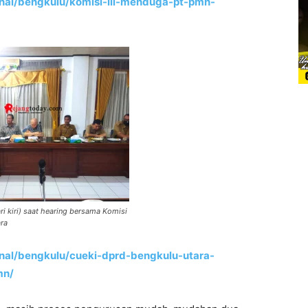
onal/bengkulu/komisi-iii-menduga-pt-pmn-
ri kiri) saat hearing bersama Komisi
ara
onal/bengkulu/cueki-dprd-bengkulu-utara-
mn/