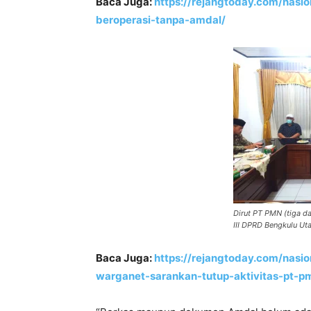
Baca Juga:
https://rejangtoday.com/nasi
beroperasi-tanpa-amdal/
Dirut PT PMN (tiga da
III DPRD Bengkulu Ut
Baca Juga:
https://rejangtoday.com/nasi
warganet-sarankan-tutup-aktivitas-pt-p