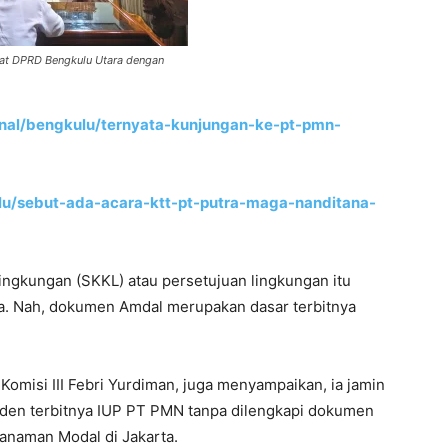
at DPRD Bengkulu Utara dengan
onal/bengkulu/ternyata-kunjungan-ke-pt-pmn-
ulu/sebut-ada-acara-ktt-pt-putra-maga-nanditana-
lingkungan (SKKL) atau persetujuan lingkungan itu
ha. Nah, dokumen Amdal merupakan dasar terbitnya
Komisi III Febri Yurdiman, juga menyampaikan, ia jamin
den terbitnya IUP PT PMN tanpa dilengkapi dokumen
nanaman Modal di Jakarta.