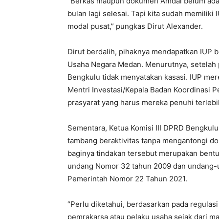
“Berkas maupun dokumen Amdal belum ada
bulan lagi selesai. Tapi kita sudah memilik
modal pusat,” pungkas Dirut Alexander.
Dirut berdalih, pihaknya mendapatkan IUP 
Usaha Negara Medan. Menurutnya, setelah 
Bengkulu tidak menyatakan kasasi. IUP mere
Mentri Investasi/Kepala Badan Koordinasi 
prasyarat yang harus mereka penuhi terlebi
Sementara, Ketua Komisi III DPRD Bengkulu
tambang beraktivitas tanpa mengantongi do
baginya tindakan tersebut merupakan bent
undang Nomor 32 tahun 2009 dan undang-u
Pemerintah Nomor 22 Tahun 2021.
“Perlu diketahui, berdasarkan pada regulas
pemrakarsa atau pelaku usaha sejak dari m