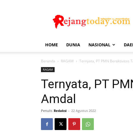
Rejang
Today
HOME
DUNIA
NASIONAL
DAE
Beranda
RAGAM
Ternyata, PT PMN Beraktivitas 
RAGAM
Ternyata, PT PMN
Amdal
Penulis
Redaksi
-
22 Agustus 2022