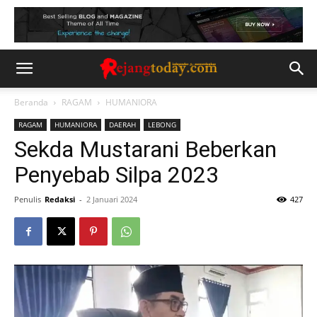
Beranda
RAGAM
HUMANIORA
RAGAM
HUMANIORA
DAERAH
LEBONG
Sekda Mustarani Beberkan
Penyebab Silpa 2023
Penulis
Redaksi
-
2 Januari 2024
427