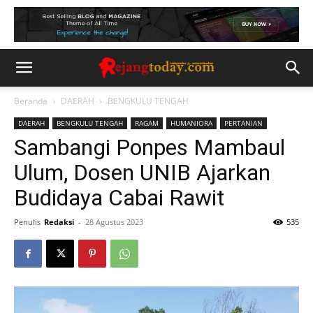
Beranda
DAERAH
BENGKULU TENGAH
DAERAH
BENGKULU TENGAH
RAGAM
HUMANIORA
PERTANIAN
Sambangi Ponpes Mambaul
Ulum, Dosen UNIB Ajarkan
Budidaya Cabai Rawit
Penulis
Redaksi
-
28 Agustus 2023
535