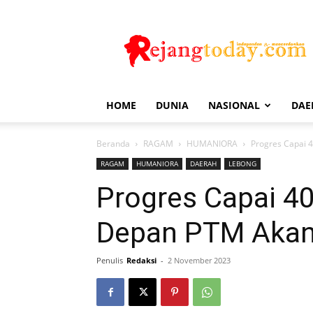
Rejang
Today
HOME
DUNIA
NASIONAL
DAE
Beranda
RAGAM
HUMANIORA
Progres Capai 
RAGAM
HUMANIORA
DAERAH
LEBONG
Progres Capai 4
Depan PTM Akan
Penulis
Redaksi
-
2 November 2023