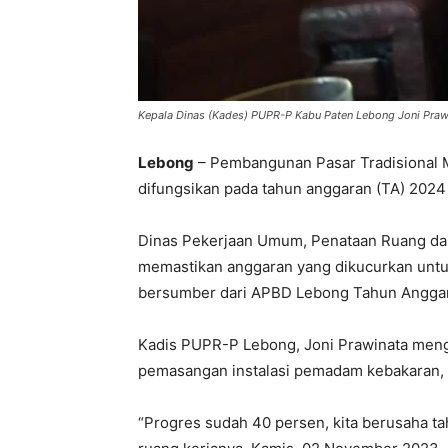
Kepala Dinas (Kades) PUPR-P Kabu Paten Lebong Joni Praw
Lebong
– Pembangunan Pasar Tradisional 
difungsikan pada tahun anggaran (TA) 202
Dinas Pekerjaan Umum, Penataan Ruang da
memastikan anggaran yang dikucurkan untu
bersumber dari APBD Lebong Tahun Anggar
Kadis PUPR-P Lebong, Joni Prawinata meng
pemasangan instalasi pemadam kebakaran, dan
“Progres sudah 40 persen, kita berusaha ta