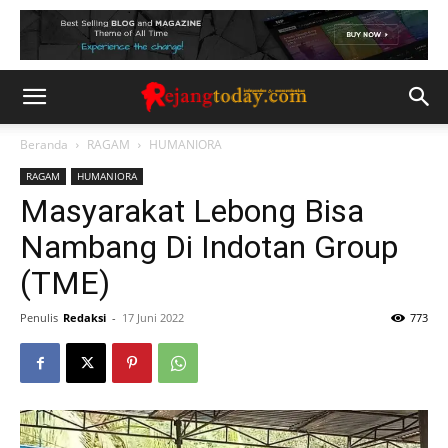
Beranda
RAGAM
HUMANIORA
RAGAM
HUMANIORA
Masyarakat Lebong Bisa
Nambang Di Indotan Group
(TME)
Penulis
Redaksi
-
17 Juni 2022
773