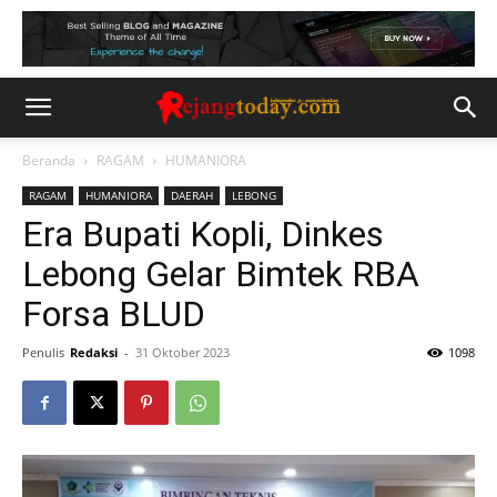
Beranda
RAGAM
HUMANIORA
RAGAM
HUMANIORA
DAERAH
LEBONG
Era Bupati Kopli, Dinkes
Lebong Gelar Bimtek RBA
Forsa BLUD
Penulis
Redaksi
-
31 Oktober 2023
1098