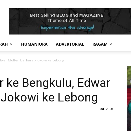
RAH
HUMANIORA
ADVERTORIAL
RAGAM
dwar Mulfen Berharap Jokowi ke Lebong
r ke Bengkulu, Edwar
 Jokowi ke Lebong
2050