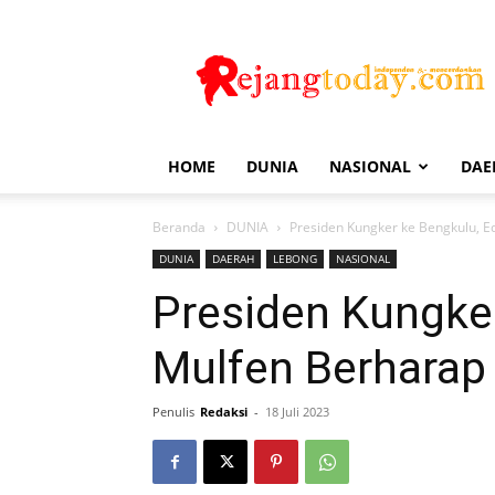
Rejang
Today
HOME
DUNIA
NASIONAL
DAE
Beranda
DUNIA
Presiden Kungker ke Bengkulu, E
DUNIA
DAERAH
LEBONG
NASIONAL
Presiden Kungke
Mulfen Berharap
Penulis
Redaksi
-
18 Juli 2023