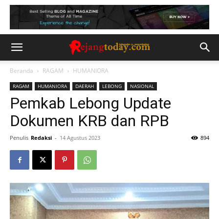
Beranda
RAGAM
HUMANIORA
RAGAM
HUMANIORA
DAERAH
LEBONG
NASIONAL
Pemkab Lebong Update
Dokumen KRB dan RPB
Penulis
Redaksi
-
14 Agustus 2023
894