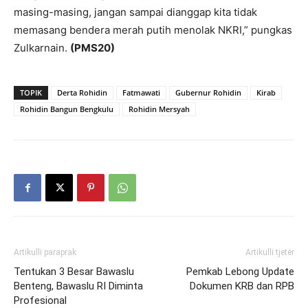
masing-masing, jangan sampai dianggap kita tidak
memasang bendera merah putih menolak NKRI,” pungkas
Zulkarnain.
(PMS20)
TOPIK
Derta Rohidin
Fatmawati
Gubernur Rohidin
Kirab
Rohidin Bangun Bengkulu
Rohidin Mersyah
Artikulli paraprak
Artikulli tjetër
Tentukan 3 Besar Bawaslu
Pemkab Lebong Update
Benteng, Bawaslu RI Diminta
Dokumen KRB dan RPB
Profesional