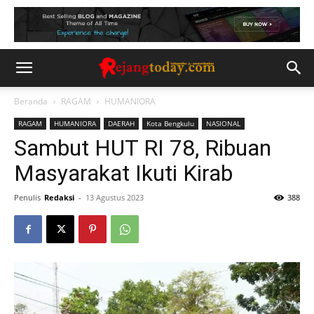
Beranda
RAGAM
HUMANIORA
RAGAM
HUMANIORA
DAERAH
Kota Bengkulu
NASIONAL
Sambut HUT RI 78, Ribuan
Masyarakat Ikuti Kirab
Penulis
Redaksi
-
13 Agustus 2023
388