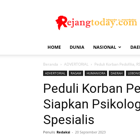
Rejang
Today
HOME
DUNIA
NASIONAL
DAE
Beranda
ADVERTORIAL
Peduli Korban Pedofilia, 
ADVERTORIAL
RAGAM
HUMANIORA
DAERAH
LEBON
Peduli Korban Pe
Siapkan Psikolo
Spesialis
Penulis
Redaksi
-
20 September 2023