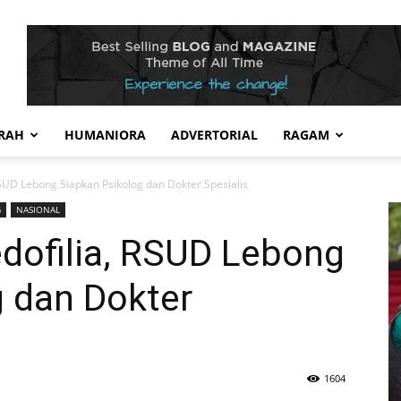
RAH
HUMANIORA
ADVERTORIAL
RAGAM
RSUD Lebong Siapkan Psikolog dan Dokter Spesialis
G
NASIONAL
dofilia, RSUD Lebong
g dan Dokter
1604