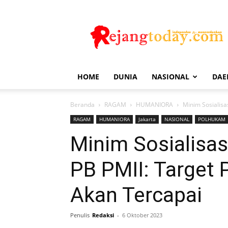
Rejang
Today
HOME
DUNIA
NASIONAL
DAE
Beranda
RAGAM
HUMANIORA
Minim Sosialisa
RAGAM
HUMANIORA
Jakarta
NASIONAL
POLHUKAM
Minim Sosialisa
PB PMII: Target 
Akan Tercapai
Penulis
Redaksi
-
6 Oktober 2023