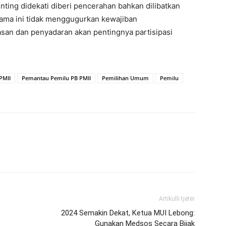
nting didekati diberi pencerahan bahkan dilibatkan
ama ini tidak menggugurkan kewajiban
an dan penyadaran akan pentingnya partisipasi
PMII
Pemantau Pemilu PB PMII
Pemilihan Umum
Pemilu
Artikulli tjetër
2024 Semakin Dekat, Ketua MUI Lebong:
Gunakan Medsos Secara Bijak