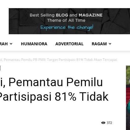
RAH
HUMANIORA
ADVERTORIAL
RAGAM
si, Pemantau Pemilu PB PMII: Target Partisipasi 81% Tidak Akan Tercapai
si, Pemantau Pemilu
Partisipasi 81% Tidak
372