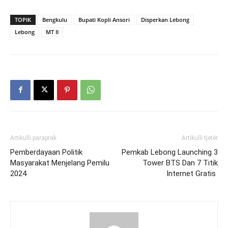
TOPIK
Bengkulu
Bupati Kopli Ansori
Disperkan Lebong
Lebong
MT II
Artikulli paraprak
Artikulli tjetër
Pemberdayaan Politik
Pemkab Lebong Launching 3
Masyarakat Menjelang Pemilu
Tower BTS Dan 7 Titik
2024
Internet Gratis