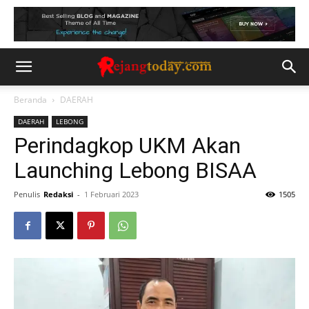
Beranda
DAERAH
DAERAH
LEBONG
Perindagkop UKM Akan
Launching Lebong BISAA
Penulis
Redaksi
-
1 Februari 2023
1505