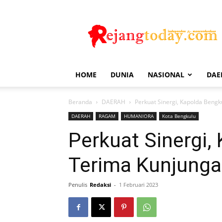
Rejang
Today
HOME
DUNIA
NASIONAL
DAE
Beranda
DAERAH
Perkuat Sinergi, Kapolda Beng
DAERAH
RAGAM
HUMANIORA
Kota Bengkulu
Perkuat Sinergi,
Terima Kunjung
Penulis
Redaksi
-
1 Februari 2023