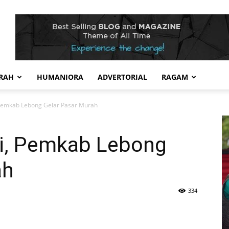
RAH
HUMANIORA
ADVERTORIAL
RAGAM
, Pemkab Lebong Gelar Pasar Murah
si, Pemkab Lebong
ah
334