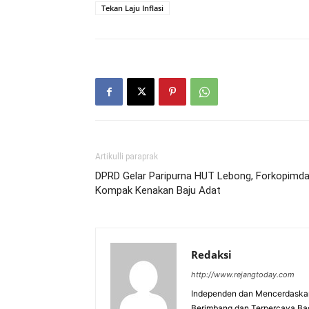
Tekan Laju Inflasi
Artikulli paraprak
DPRD Gelar Paripurna HUT Lebong, Forkopimd
Kompak Kenakan Baju Adat
Redaksi
http://www.rejangtoday.com
Independen dan Mencerdaskan
Berimbang dan Terpercaya Ba