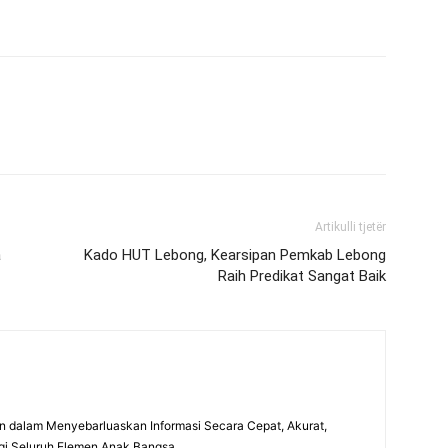
Artikulli tjetër
a
Kado HUT Lebong, Kearsipan Pemkab Lebong
Raih Predikat Sangat Baik
 dalam Menyebarluaskan Informasi Secara Cepat, Akurat,
gi Seluruh Elemen Anak Bangsa