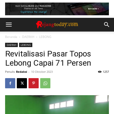
Beranda
DAERAH
LEBONG
DAERAH
LEBONG
Revitalisasi Pasar Topos
Lebong Capai 71 Persen
Penulis
Redaksi
-
10 Oktober 2023
1257