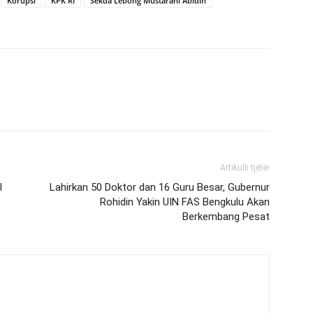
Korupsi
KPK RI
Sekda Lebong Mustarani Abidin
Artikulli tjetër
I
Lahirkan 50 Doktor dan 16 Guru Besar, Gubernur
Rohidin Yakin UIN FAS Bengkulu Akan
Berkembang Pesat