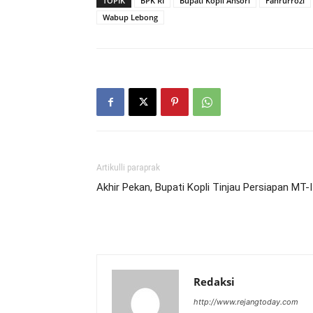
TOPIK
BPK RI
Bupati Kopli Ansori
Fahrurrozi
Wabup Lebong
Artikulli paraprak
Akhir Pekan, Bupati Kopli Tinjau Persiapan MT-I
Redaksi
http://www.rejangtoday.com