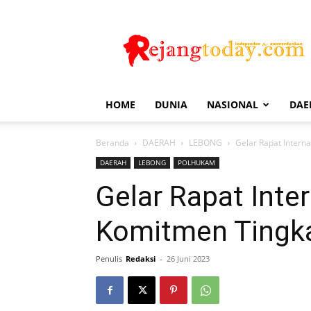
Rejang
Today
HOME
DUNIA
NASIONAL
DAE
Beranda
DAERAH
LEBONG
Gelar Rapat Inter
DAERAH
LEBONG
POLHUKAM
Gelar Rapat Int
Komitmen Tingk
Penulis
Redaksi
-
26 Juni 2023