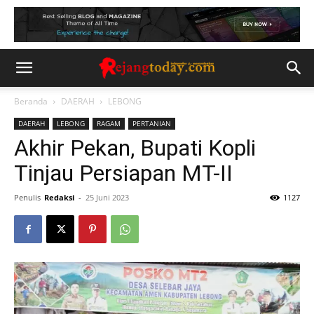
Beranda
DAERAH
LEBONG
DAERAH
LEBONG
RAGAM
PERTANIAN
Akhir Pekan, Bupati Kopli
Tinjau Persiapan MT-II
Penulis
Redaksi
-
25 Juni 2023
1127