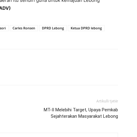
aerah itu sendiri guna untuk kemajuan Lebong
ADV)
sori
Carles Ronsen
DPRD Lebong
Ketua DPRD lebong
Artikulli tjetër
MT-II Melebihi Target, Upaya Pemkab
Sejahterakan Masyarakat Lebong