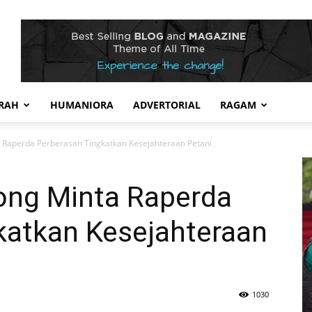
RAH
HUMANIORA
ADVERTORIAL
RAGAM
Raperda Perberasan Tingkatkan Kesejahteraan Petani
ong Minta Raperda
katkan Kesejahteraan
1030