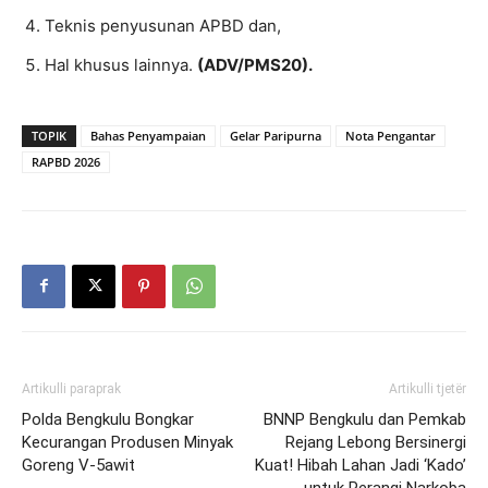
Teknis penyusunan APBD dan,
Hal khusus lainnya.
(ADV/PMS20).
TOPIK
Bahas Penyampaian
Gelar Paripurna
Nota Pengantar
RAPBD 2026
Artikulli paraprak
Artikulli tjetër
Polda Bengkulu Bongkar
BNNP Bengkulu dan Pemkab
Kecurangan Produsen Minyak
Rejang Lebong Bersinergi
Goreng V-5awit
Kuat! Hibah Lahan Jadi ‘Kado’
untuk Perangi Narkoba