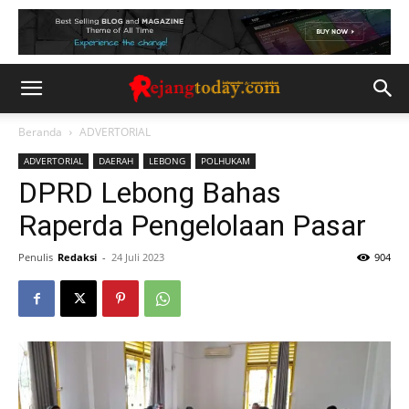
Beranda
ADVERTORIAL
ADVERTORIAL
DAERAH
LEBONG
POLHUKAM
DPRD Lebong Bahas
Raperda Pengelolaan Pasar
Penulis
Redaksi
-
24 Juli 2023
904