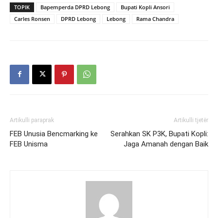
TOPIK
Bapemperda DPRD Lebong
Bupati Kopli Ansori
Carles Ronsen
DPRD Lebong
Lebong
Rama Chandra
Artikulli paraprak
Artikulli tjetër
FEB Unusia Bencmarking ke
Serahkan SK P3K, Bupati Kopli:
FEB Unisma
Jaga Amanah dengan Baik