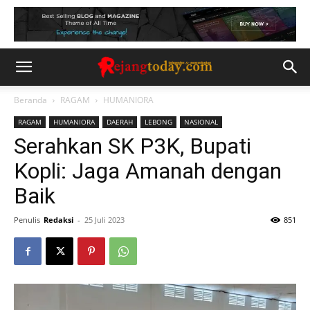
Beranda
RAGAM
HUMANIORA
RAGAM
HUMANIORA
DAERAH
LEBONG
NASIONAL
Serahkan SK P3K, Bupati
Kopli: Jaga Amanah dengan
Baik
Penulis
Redaksi
-
25 Juli 2023
851